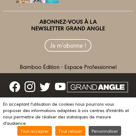
ABONNEZ-VOUS À LA
NEWSLETTER GRAND ANGLE
Je m'abonne !
Bamboo Édition - Espace Professionnel
Contactez-nous
En acceptant l'utilisation de cookies nous pourrons vous
proposer des informations adaptées à vos centres d'intérêts et
Devenir partenaire
nous permettre de réaliser des statistiques de mesure
d'audience.
Tout accepter
Tout refuser
Personnaliser
© 2023 GRAND ANGLE
Mentions légales
Conditions d’utilisation