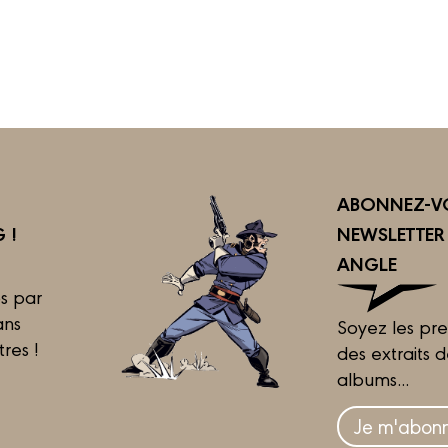
ABONNEZ-VO
 !
NEWSLETTE
ANGLE
s par
ans
Soyez les pre
tres !
des extraits 
albums...
Je m'abonn