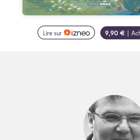
9,90 €
Lire sur
| Ach