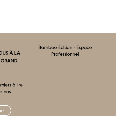
Bamboo Édition - Espace
US À LA
Professionnel
R GRAND
miers à lire
de nos
e !