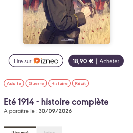
18,90 €
Lire sur
| Acheter
Adulte
Guerre
Histoire
Récit
Eté 1914 - histoire complète
30/09/2026
A paraître le :
Résumé
Infos