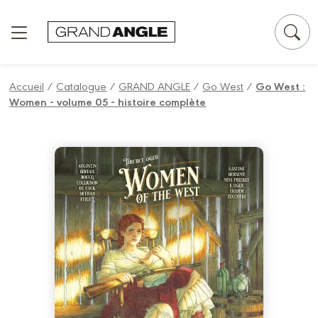
Panneau de gestion des cookies
Accueil
/
Catalogue
/
GRAND ANGLE
/
Go West
/
Go West :
Women - volume 05 - histoire complète