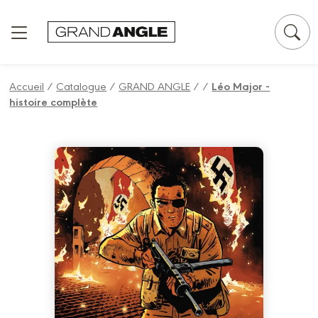
Panneau de gestion des cookies
Accueil
/
Catalogue
/
GRAND ANGLE
/
/
Léo Major -
histoire complète