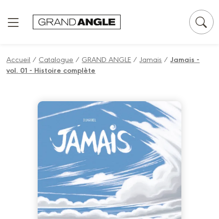
Panneau de gestion des cookies
Accueil
/
Catalogue
/
GRAND ANGLE
/
Jamais
/
Jamais -
vol. 01 - Histoire complète