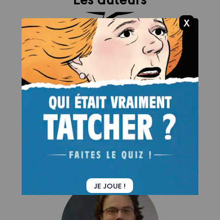
Scénariste :
Jérôme FELIX
JE JOUE !