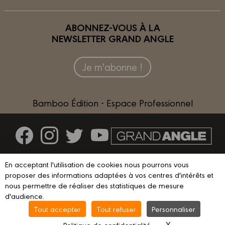
ABONNEZ-VOUS À LA
NEWSLETTER GRAND ANGLE
Je m'abonne !
Bamboo Édition - Espace Professionnel
Contactez-nous
En acceptant l'utilisation de cookies nous pourrons vous
Devenir partenaire
proposer des informations adaptées à vos centres d'intérêts et
nous permettre de réaliser des statistiques de mesure
d'audience.
Tout accepter
Tout refuser
Personnaliser
© 2023 GRAND ANGLE
Mentions légales
Conditions d’utilisation
X
Masquer le ba
Politique de confidentialité