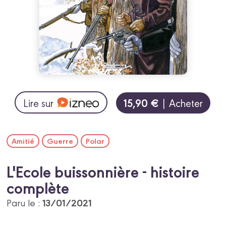
15,90 €
Lire sur
| Acheter
Amitié
Guerre
Polar
L'Ecole buissonnière - histoire
complète
13/01/2021
Paru le :