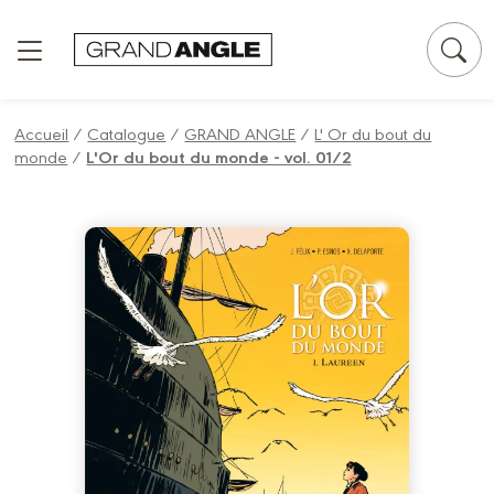
Panneau de gestion des cookies
Accueil
/
Catalogue
/
GRAND ANGLE
/
L' Or du bout du
monde
/
L'Or du bout du monde - vol. 01/2