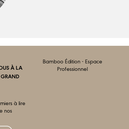
Bamboo Édition - Espace
US À LA
Professionnel
R GRAND
miers à lire
de nos