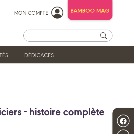
BAMBOO MAG
MON COMPTE
TÉS
DÉDICACES
iers - histoire complète