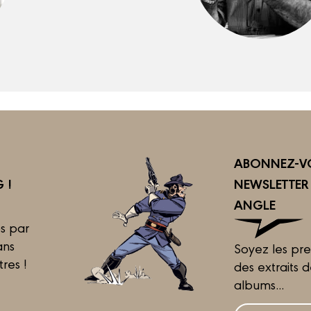
ABONNEZ-VO
 !
NEWSLETTE
ANGLE
s par
ans
Soyez les pre
tres !
des extraits 
albums...