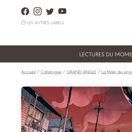
Panneau de gestion des cookies
LES AUTRES LABELS
LECTURES DU MOM
Accueil
/
Catalogue
/
GRAND ANGLE
/
La Main du sin