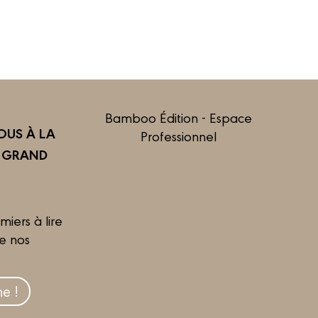
Bamboo Édition - Espace
US À LA
Professionnel
R GRAND
miers à lire
de nos
e !