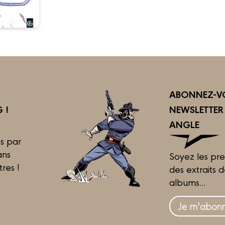
ABONNEZ-VO
 !
NEWSLETTE
ANGLE
s par
ans
Soyez les pre
tres !
des extraits 
albums...
Je m'abonn