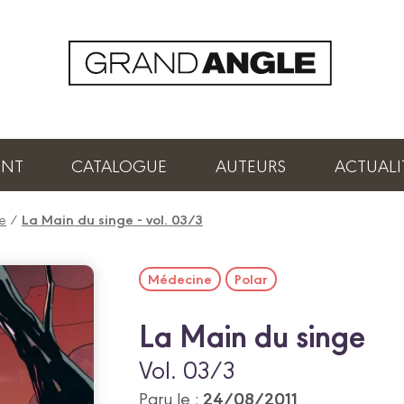
ENT
CATALOGUE
AUTEURS
ACTUALI
ge
/
La Main du singe - vol. 03/3
Médecine
Polar
La Main du singe
Vol. 03/3
24/08/2011
Paru le :