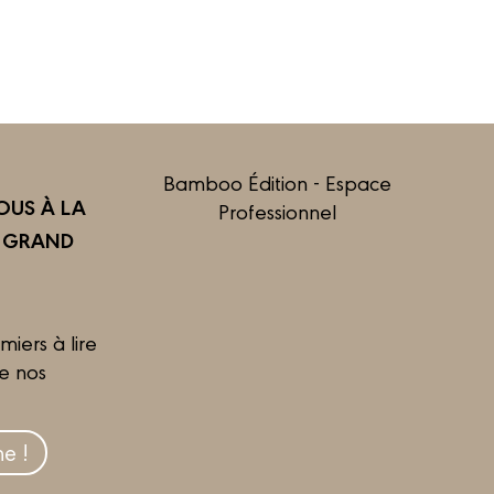
Bamboo Édition - Espace
US À LA
Professionnel
R GRAND
miers à lire
de nos
e !