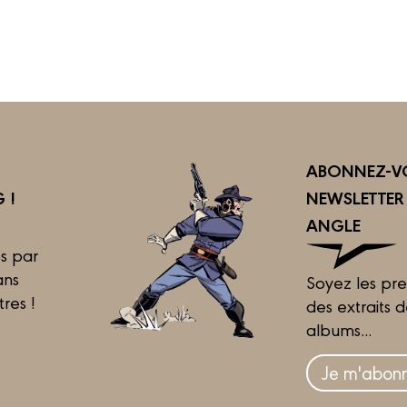
ABONNEZ-VO
 !
NEWSLETTE
ANGLE
s par
ans
Soyez les pre
tres !
des extraits 
albums...
Je m'abonn