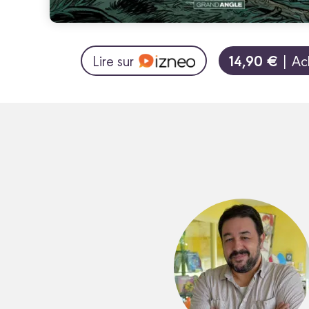
14,90 €
Lire sur
| Ac