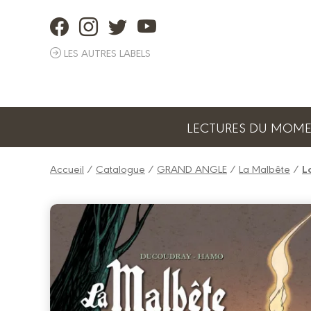
Panneau de gestion des cookies
LES AUTRES LABELS
LECTURES DU MOM
Accueil
/
Catalogue
/
GRAND ANGLE
/
La Malbête
/
L