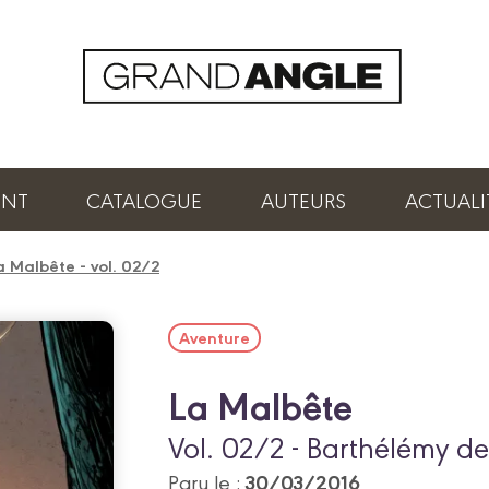
ENT
CATALOGUE
AUTEURS
ACTUALI
a Malbête - vol. 02/2
Aventure
La Malbête
Vol. 02/2 - Barthélémy d
30/03/2016
Paru le :