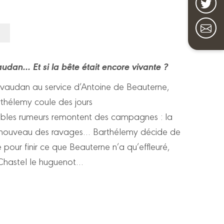
udan... Et si la bête était encore vivante ?
évaudan au service d’Antoine de Beauterne,
rthélemy coule des jours
erribles rumeurs remontent des campagnes : la
t à nouveau des ravages… Barthélemy décide de
 pour finir ce que Beauterne n’a qu’effleuré,
de Chastel le huguenot…