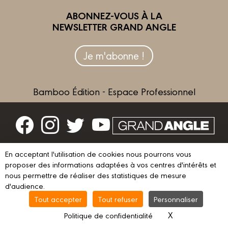
ABONNEZ-VOUS À LA
NEWSLETTER GRAND ANGLE
Je m'abonne !
Bamboo Édition - Espace Professionnel
Contactez-nous
En acceptant l'utilisation de cookies nous pourrons vous
proposer des informations adaptées à vos centres d'intérêts et
Devenir partenaire
nous permettre de réaliser des statistiques de mesure
d'audience.
Tout accepter
Tout refuser
Personnaliser
© 2023 GRAND ANGLE
Mentions légales
Conditions d’utilisation
X
Masquer le ba
Politique de confidentialité
Vie privée
Gestion des cookies