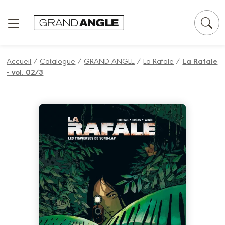
Panneau de gestion des cookies
Accueil
/
Catalogue
/
GRAND ANGLE
/
La Rafale
/
La Rafale
- vol. 02/3