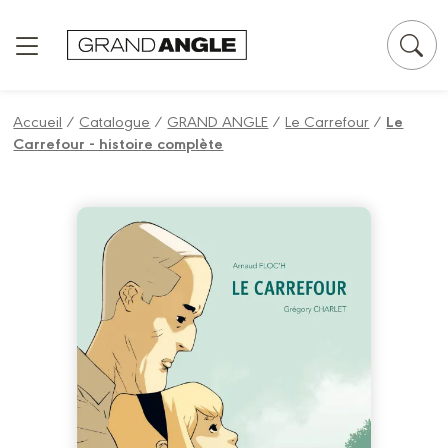
Panneau de gestion des cookies
Accueil
/
Catalogue
/
GRAND ANGLE
/
Le Carrefour
/
Le
Carrefour - histoire complète