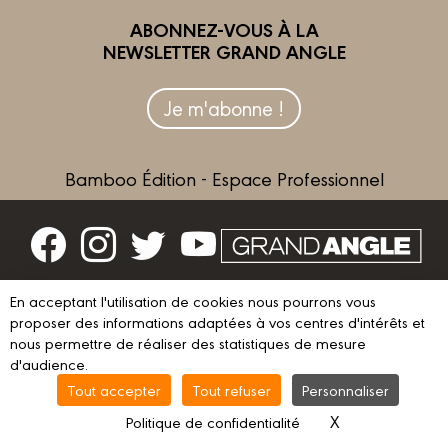
ABONNEZ-VOUS À LA
NEWSLETTER GRAND ANGLE
Je m'abonne !
Bamboo Édition - Espace Professionnel
Contactez-nous
En acceptant l'utilisation de cookies nous pourrons vous
proposer des informations adaptées à vos centres d'intérêts et
Devenir partenaire
nous permettre de réaliser des statistiques de mesure
d'audience.
Tout accepter
Tout refuser
Personnaliser
© 2023 GRAND ANGLE
Mentions légales
Conditions d’utilisation
X
Masquer le ba
Politique de confidentialité
Vie privée
Gestion des cookies