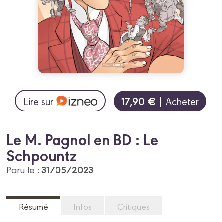
17,90 €
Lire sur
| Acheter
Le M. Pagnol en BD : Le
Schpountz
31/05/2023
Paru le :
Résumé
Infos
Critiques