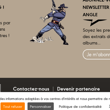
 !
NEWSLETTE
ANGLE
s par
ans
Soyez les pre
tres !
des extraits 
albums...
Je m'abonn
Contactez-nous
Devenir partenaire
des informations adaptées à vos centres d'intérêts et nous permettre de 
Mentions légales
Conditions d’utilisation
Vie pri
Tout refuser
Personnaliser
Politique de confidentialité