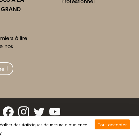
Professionnel
R GRAND
miers à lire
de nos
e !
Tout accepter
réaliser des statistiques de mesure d'audience.
vée
Gestion des cookies
X
Masquer le bandeau des cookies