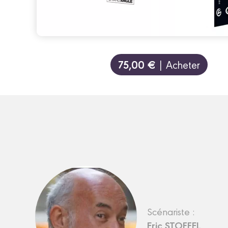
75,00 €
| Acheter
Scénariste :
Eric STOFFEL