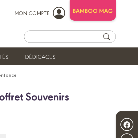
BAMBOO MAG
MON COMPTE
TÉS
DÉDICACES
'enfance
offret Souvenirs