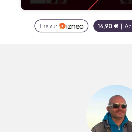
14,90 €
Lire sur
| Ac