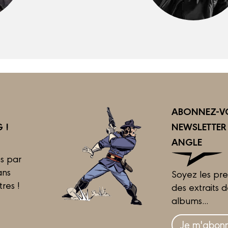
ABONNEZ-VO
 !
NEWSLETTE
ANGLE
s par
ans
Soyez les pre
tres !
des extraits 
albums...
Je m'abonn