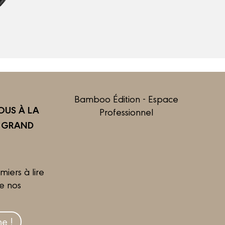
Bamboo Édition - Espace
US À LA
Professionnel
R GRAND
miers à lire
de nos
e !