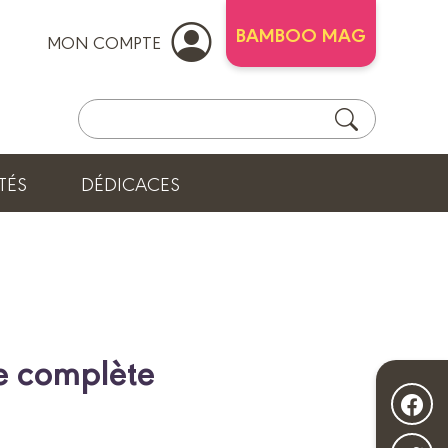
BAMBOO MAG
MON COMPTE
TÉS
DÉDICACES
re complète