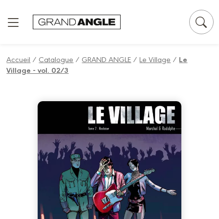
Panneau de gestion des cookies
Accueil
/
Catalogue
/
GRAND ANGLE
/
Le Village
/
Le
Village - vol. 02/3