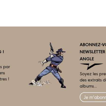
ABONNEZ-VO
 !
NEWSLETTE
ANGLE
s par
ans
Soyez les pre
tres !
des extraits 
albums...
Je m'abonn