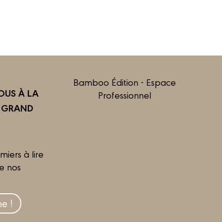
Bamboo Édition - Espace
US À LA
Professionnel
R GRAND
miers à lire
de nos
e !