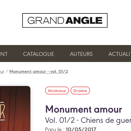
ENT
CATALOGUE
AUTEURS
ACTUALI
ur
/
Monument amour - vol. 01/2
Animaux
Drame
Monument amour
Vol. 01/2 - Chiens de gue
10/05/2017
Paru le :