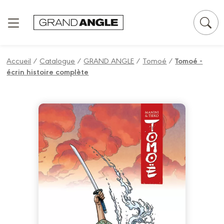
Panneau de gestion des cookies
Accueil
/
Catalogue
/
GRAND ANGLE
/
Tomoé
/
Tomoé -
écrin histoire complète