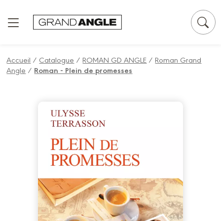
Panneau de gestion des cookies
Accueil
/
Catalogue
/
ROMAN GD ANGLE
/
Roman Grand
Angle
/
Roman - Plein de promesses