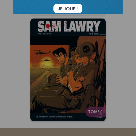
JE JOUE !
Sam Lawry - cycle
1 (vol. 01/2)
22/10/2008
Date de parution :
TOME 1