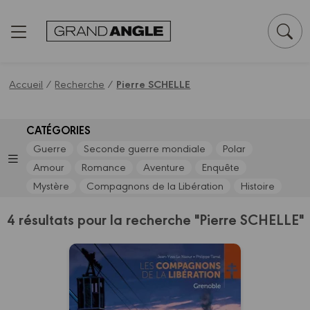
Panneau de gestion des cookies
Accueil
/
Recherche
/
Pierre SCHELLE
CATÉGORIES
Guerre
Seconde guerre mondiale
Polar
Amour
Romance
Aventure
Enquête
Mystère
Compagnons de la Libération
Histoire
4 résultats pour la recherche "Pierre SCHELLE"
Les Compagnons