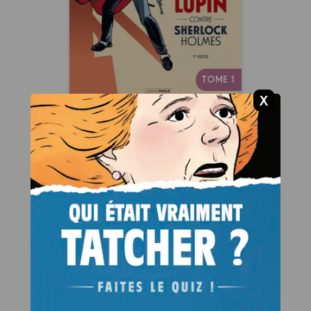
29/06/2022
Date de parution :
La dernière confrontation de
deux légendes.
TOME 1
M. Pagnol en BD :
Le temps des
amours - histoire
complète
14/11/2018
Date de parution :
Le dernier tome des « Souvenirs
d’enfance » de Marcel Pagnol
adapté en BD.