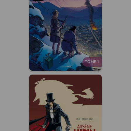
de la Libération :
Grenoble -
histoire complète
19/06/2024
Date de parution :
L’histoire d’une ville fière et
courageuse qui a payé le prix
fort de son insurrection.
TOME 1
Arsène Lupin
contre Sherlock
Holmes
Vol. 01/2