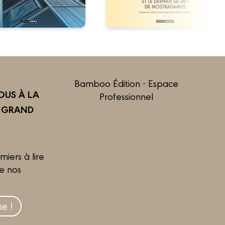
Bamboo Édition - Espace
US À LA
Professionnel
R GRAND
miers à lire
de nos
e !