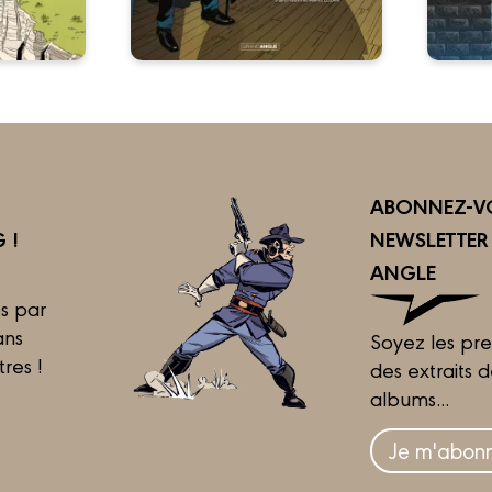
ABONNEZ-VO
 !
NEWSLETTE
ANGLE
s par
ans
Soyez les pre
tres !
des extraits 
albums...
Je m'abonn