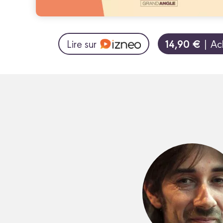
14,90 €
Lire sur
| Ac