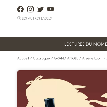
Panneau de gestion des cookies
LES AUTRES LABELS
LECTURES DU MOM
Accueil
/
Catalogue
/
GRAND ANGLE
/
Arsène Lupin
/