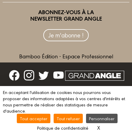
ABONNEZ-VOUS À LA
NEWSLETTER GRAND ANGLE
Je m'abonne !
Bamboo Édition - Espace Professionnel
Contactez-nous
En acceptant l'utilisation de cookies nous pourrons vous
Devenir partenaire
proposer des informations adaptées à vos centres d'intérêts et
nous permettre de réaliser des statistiques de mesure
d'audience.
Tout accepter
Tout refuser
Personnaliser
© 2023 GRAND ANGLE
Mentions légales
Conditions d’utilisation
X
Masquer le ba
Politique de confidentialité
Vie privée
Gestion des cookies