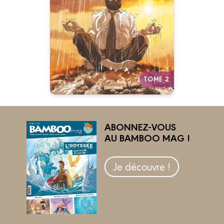
30/09/2020
Date de parution :
“Il y a-t-il une vie sans la 4G ?”
Autres tomes
TOME 2
ABONNEZ-VOUS
AU BAMBOO MAG !
Je découvre !