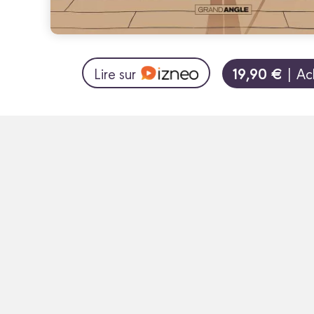
19,90 €
Lire sur
| Ac