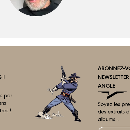
ABONNEZ-VO
 !
NEWSLETTE
ANGLE
s par
ans
Soyez les pre
tres !
des extraits 
albums...