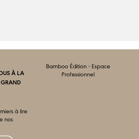
Bamboo Édition - Espace
US À LA
Professionnel
R GRAND
miers à lire
de nos