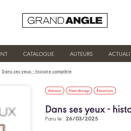
ENT
CATALOGUE
AUTEURS
ACTUALI
/
Dans ses yeux - histoire complète
Amour
Handicap
Émotion
Dans ses yeux - hist
26/03/2025
Paru le :