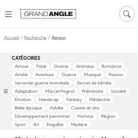
Panneau de gestion des cookies
Accueil
/
Recherche
/
Amour
CATÉGORIES
Amour
Polar
Drame
Animaux
Romance
Amitié
Aventure
Guerre
Musique
Passion
Seconde guerre mondiale
Secret de famille
Adaptation
Marcel Pagnol
Préhistoire
Société
Émotion
Handicap
Fantasy
Médecine
Belle époque
Adulte
Cuisine et vins
Développement personnel
Humour
Région
Sport
Art
Enquête
Mystère