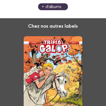
+ d'albums
Chez nos autres labels
Triple galop
Tome 19
02/09/2026
Date de parution :
La seule et unique BD très à
cheval sur l’humour.