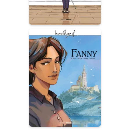
M. Pagnol en BD :
Fanny - histoire
complète
27/03/2024
Date de parution :
"Il faut dire que... à cause de
certain petit voyou de
navigateur, la petite a le cœur
brisé... Elle a le cœur brisé, et
elle en mourra !"