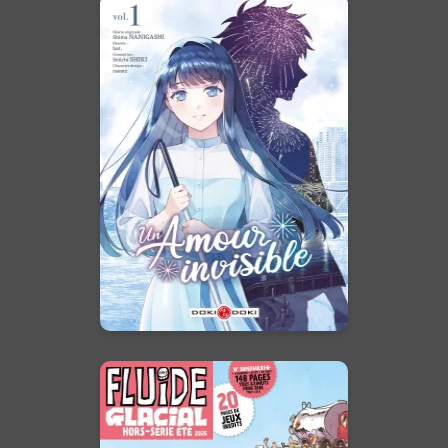
Un amour invisible
Vol. 01
19/08/2026
Date de parution :
Quand le cœur a ses raisons
que le regard ignore… Une
romance unique et authentique
entre deux étudiants très
différents.
En voir +
Fluide Glacial -