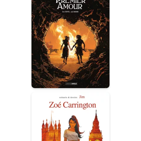
M. Pagnol en BD :
Le Premier Amour
- histoire
complète
30/04/2025
Date de parution :
Si nous permettons qu’un seul
homme ait une seule femme,
l’unité de notre peuple sera
détruite...
Zoé Carrington
Vol. 01/2
31/01/2024
Date de parution :