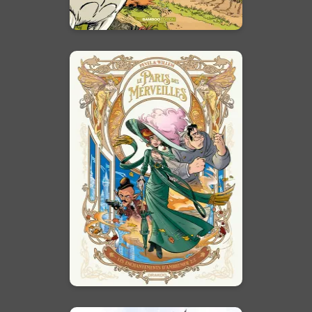
En voir +
Le Paris des
Merveilles
Vol. 02
15/11/2023
Date de parution :
Bienvenue dans le Paris des
Merveilles !
En voir +