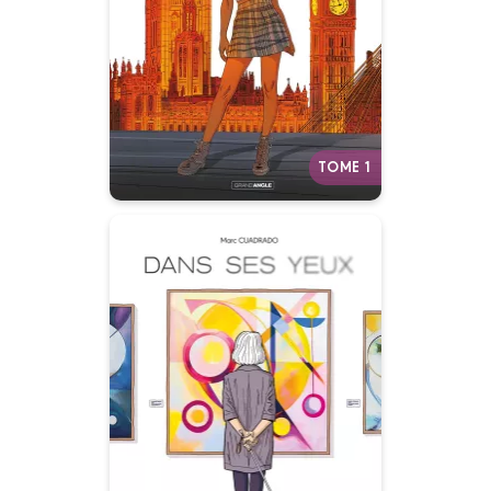
“C’étaient vos années d’études
à Londres. Vous rêviez tous de
devenir des rois de la finance. Et
puis, tu as rencontré Zoé...”
Autres tomes
TOME 1
Dans ses yeux -
histoire complète
26/03/2025
Date de parution :
“ Qu’importe la difficulté du
chemin pourvu qu’il mène au
bonheur…”