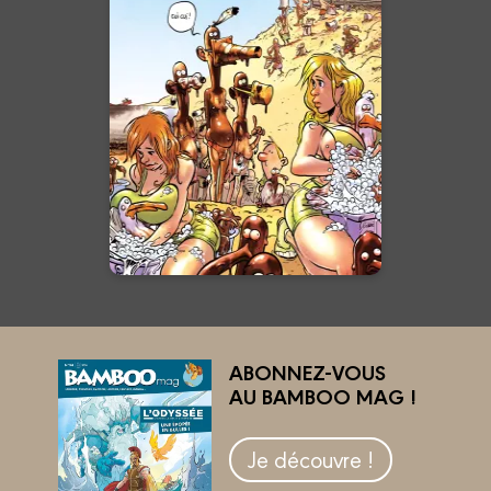
Hors-Série
Numéro 115
24/06/2026
Date de parution :
En voir +
ABONNEZ-VOUS
AU BAMBOO MAG !
Je découvre !