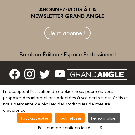
ABONNEZ-VOUS À LA
NEWSLETTER GRAND ANGLE
Je m'abonne !
Bamboo Édition - Espace Professionnel
Contactez-nous
En acceptant l'utilisation de cookies nous pourrons vous
proposer des informations adaptées à vos centres d'intérêts et
Devenir partenaire
nous permettre de réaliser des statistiques de mesure
d'audience.
Tout accepter
Tout refuser
Personnaliser
© 2023 GRAND ANGLE
Mentions légales
Conditions d’utilisation
X
Masquer le ba
Politique de confidentialité
Vie privée
Gestion des cookies