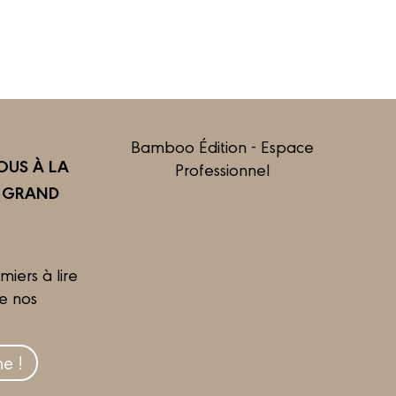
Bamboo Édition - Espace
US À LA
Professionnel
R GRAND
miers à lire
de nos
e !