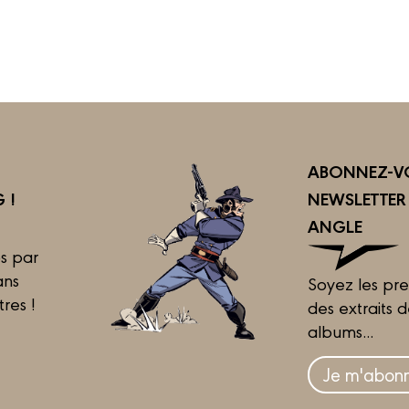
ABONNEZ-VO
 !
NEWSLETTE
ANGLE
s par
ans
Soyez les pre
tres !
des extraits 
albums...
Je m'abonn