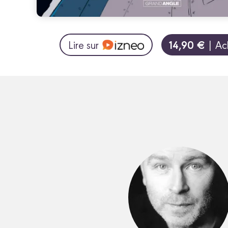
14,90 €
Lire sur
| Ac