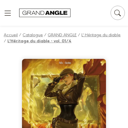
Panneau de gestion des cookies
Accueil
/
Catalogue
/
GRAND ANGLE
/
L' Héritage du diable
/
L'Héritage du diable - vol. 01/4