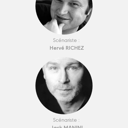
Scénariste :
Hervé RICHEZ
Scénariste :
Jack MANINI