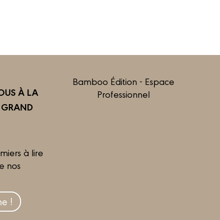
Bamboo Édition - Espace
US À LA
Professionnel
R GRAND
miers à lire
de nos
e !