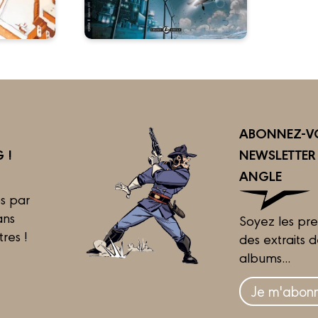
ABONNEZ-VO
 !
NEWSLETTE
ANGLE
s par
ans
Soyez les pre
tres !
des extraits 
albums...
Je m'abonn