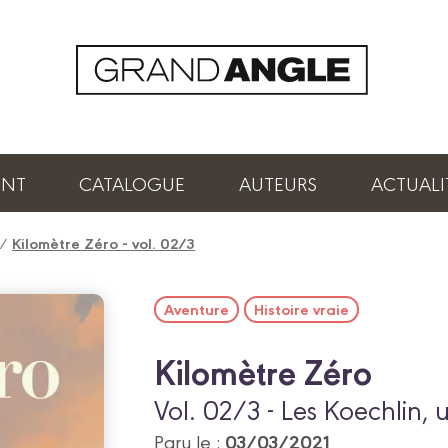
ENT
CATALOGUE
AUTEURS
ACTUALI
/
Kilomètre Zéro - vol. 02/3
Aventure
Histoire vraie
Kilomètre Zéro
Vol. 02/3 - Les Koechlin, 
03/03/2021
Paru le :