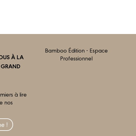
Bamboo Édition - Espace
US À LA
Professionnel
R GRAND
miers à lire
de nos
e !