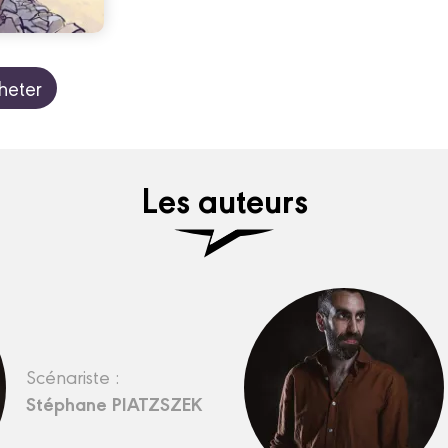
heter
Les auteurs
Scénariste :
Stéphane PIATZSZEK