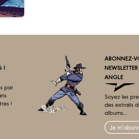
ABONNEZ-VO
 !
NEWSLETTE
ANGLE
s par
ans
Soyez les pre
tres !
des extraits 
albums...
Je m'abonn