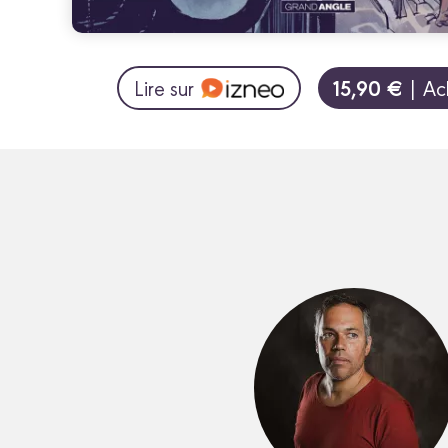
15,90 €
Lire sur
| Ac