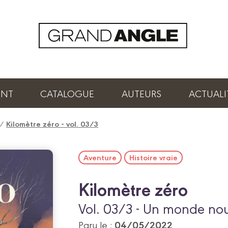
ENT
CATALOGUE
AUTEURS
ACTUALI
/
Kilomètre zéro - vol. 03/3
Aventure
Histoire vraie
Kilomètre zéro
Vol. 03/3 - Un monde n
04/05/2022
Paru le :