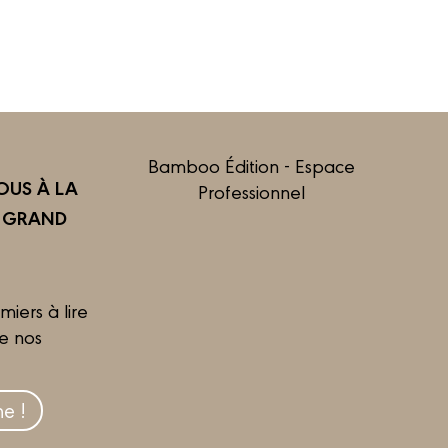
Bamboo Édition - Espace
US À LA
Professionnel
R GRAND
miers à lire
de nos
e !