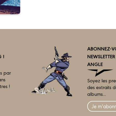
ABONNEZ-VO
 !
NEWSLETTE
ANGLE
s par
ans
Soyez les pre
tres !
des extraits 
albums...
Je m'abonn