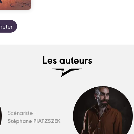
heter
Les auteurs
Scénariste :
Stéphane PIATZSZEK