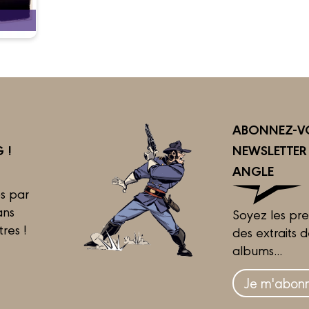
ABONNEZ-VO
 !
NEWSLETTE
ANGLE
s par
ans
Soyez les pre
tres !
des extraits 
albums...
Je m'abonn