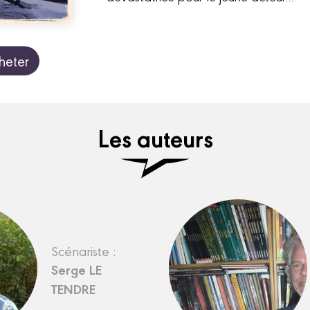
heter
Les auteurs
Scénariste :
Serge LE
TENDRE