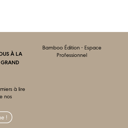
Bamboo Édition - Espace
US À LA
Professionnel
R GRAND
miers à lire
de nos
e !