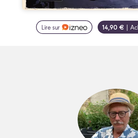
14,90 €
Lire sur
| Ac