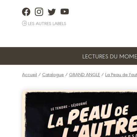
Panneau de gestion des cookies
LES AUTRES LABELS
LECTURES DU MOM
Accueil
/
Catalogue
/
GRAND ANGLE
/
La Peau de l'au