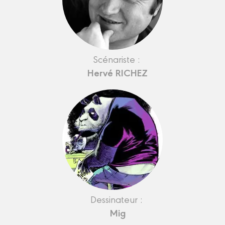
Scénariste :
Hervé RICHEZ
Dessinateur :
Mig