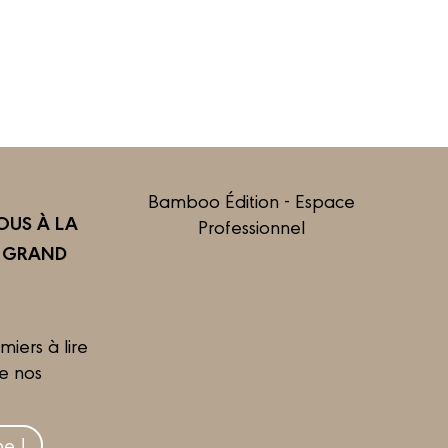
Bamboo Édition - Espace
US À LA
Professionnel
R GRAND
miers à lire
de nos
e !