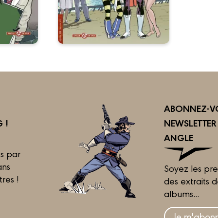
ABONNEZ-VO
 !
NEWSLETTE
ANGLE
s par
ans
Soyez les pre
tres !
des extraits 
albums...
Je m'abonn