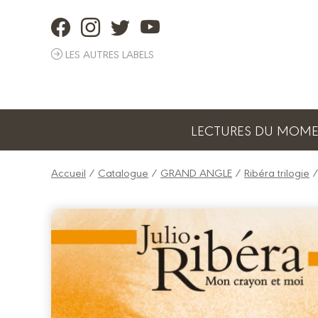
Panneau de gestion des cookies
LES AUTRES LABELS
LECTURES DU MOM
Accueil
/
Catalogue
/
GRAND ANGLE
/
Ribéra trilogie