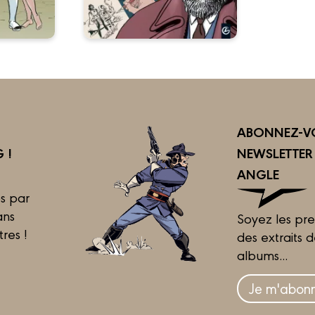
ABONNEZ-VO
 !
NEWSLETTE
ANGLE
s par
ans
Soyez les pre
tres !
des extraits 
albums...
Je m'abonn