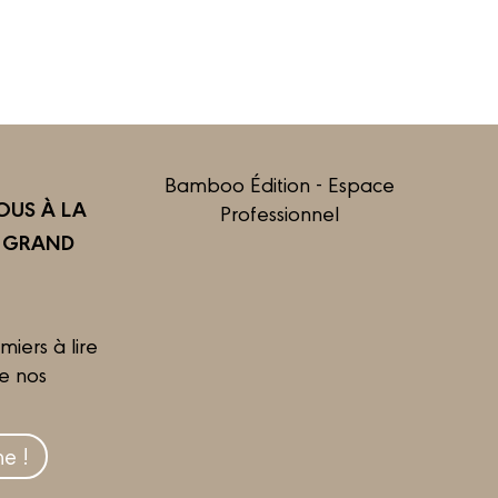
Bamboo Édition - Espace
US À LA
Professionnel
R GRAND
miers à lire
de nos
e !