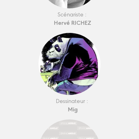
Scénariste :
Hervé RICHEZ
Dessinateur :
Mig