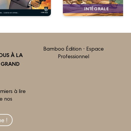
INTÉGRALE
Bamboo Édition - Espace
US À LA
Professionnel
R GRAND
miers à lire
de nos
e !