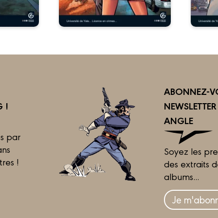
ABONNEZ-VO
 !
NEWSLETTE
ANGLE
s par
ans
Soyez les pre
tres !
des extraits 
albums...
Je m'abonn