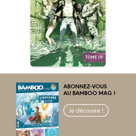
02/2)
17/05/2017
Date de parution :
La quête de Thomas Silane
touche à sa fin.
Autres tomes
TOME 10
ABONNEZ-VOUS
AU BAMBOO MAG !
Je découvre !