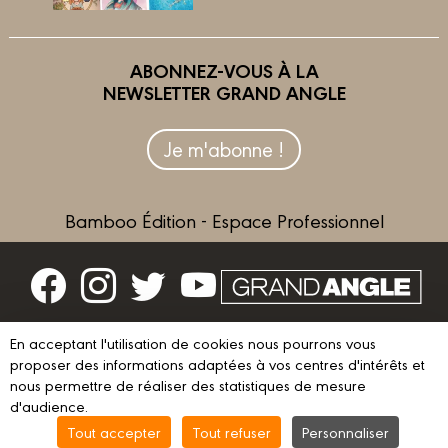
ABONNEZ-VOUS À LA
NEWSLETTER GRAND ANGLE
Je m'abonne !
Bamboo Édition - Espace Professionnel
Contactez-nous
En acceptant l'utilisation de cookies nous pourrons vous
Devenir partenaire
proposer des informations adaptées à vos centres d'intérêts et
nous permettre de réaliser des statistiques de mesure
d'audience.
Tout accepter
Tout refuser
Personnaliser
© 2023 GRAND ANGLE
Mentions légales
Conditions d’utilisation