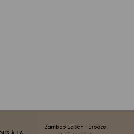
Bamboo Édition - Espace
US À LA
Professionnel