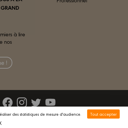
R GRAND
miers à lire
de nos
e !
Tout accepter
réaliser des statistiques de mesure d'audience.
vée
Gestion des cookies
X
Masquer le bandeau des cookies