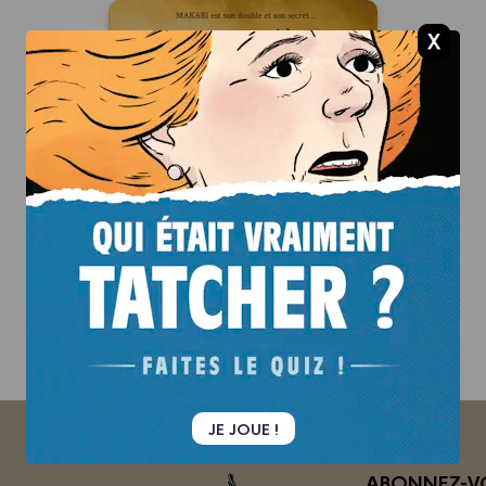
Lloyd Singer -
cycle 2 (vol. 03/3)
01/06/2011
Date de parution :
Autres tomes
TOME 6
JE JOUE !
ABONNEZ-VO