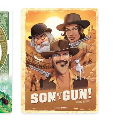
a
Son of a Gun ! -
re
histoire complète
14/01/2026
Date de parution :
n :
Un shérif improvisé, une prime
colossale et… la chèvre la plus
du
futée de tout le Far West.
as