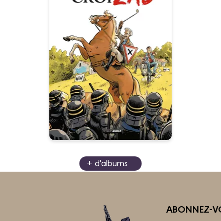
La Dernière
CroiZAD - histoire
complète
20/08/2025
Date de parution :
L’alliance improbable d’un
noble désargenté avec des
ZADistes, pour sauver un
territoire
+ d'albums
ABONNEZ-VO