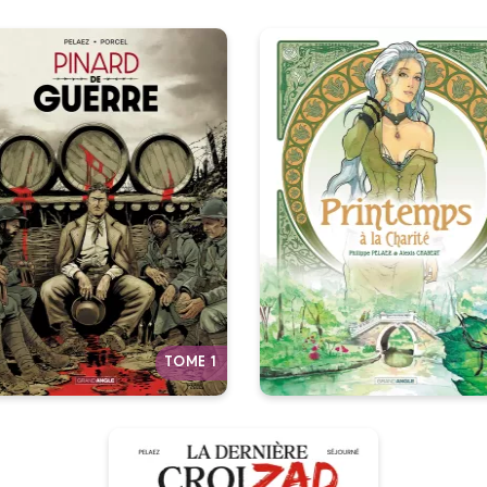
Printemps, à l
inard de Guerre -
Charité - histoi
istoire complète
complète
/09/2021
Date de parution :
25/02/2026
Date de parutio
ien ne grise comme le vin du
malheur.”
Dans le Paris de la Belle
Époque, être un survivant 
Autres tomes
Bazar de la Charité n’est p
sans risque...
TOME 1