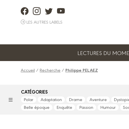
Panneau de gestion des cookies
LES AUTRES LABELS
LECTURES DU MOM
Accueil
/
Recherche
/
Philippe PELAEZ
CATÉGORIES
Polar
Adaptation
Drame
Aventure
Dystopi
Belle époque
Enquête
Passion
Humour
So