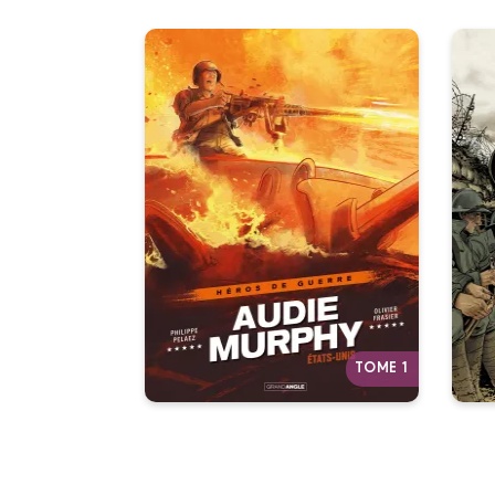
P
Audie Murphy -
h
histoire complète
01
08/04/2026
Date de parution :
“R
Une médaille pour la
guerre. Une étoile pour le
cinéma. Et des fantômes pour la
vie.
TOME 1