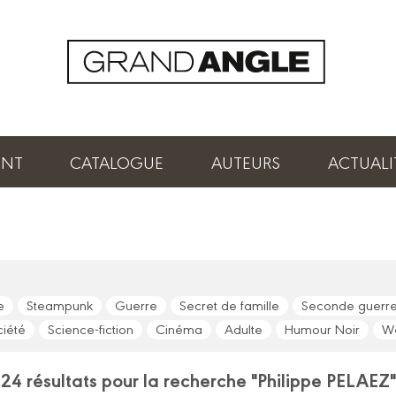
ENT
CATALOGUE
AUTEURS
ACTUALI
e
Steampunk
Guerre
Secret de famille
Seconde guerre
ciété
Science-fiction
Cinéma
Adulte
Humour Noir
We
24 résultats pour la recherche "Philippe PELAEZ"