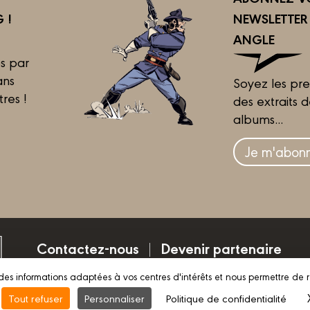
 !
NEWSLETTE
ANGLE
s par
ans
Soyez les pre
tres !
des extraits 
albums...
Je m'abonn
Contactez-nous
Devenir partenaire
des informations adaptées à vos centres d'intérêts et nous permettre de 
Mentions légales
Conditions d’utilisation
Vie pri
Tout refuser
Personnaliser
Politique de confidentialité