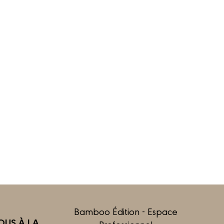
Bamboo Édition - Espace
US À LA
Professionnel