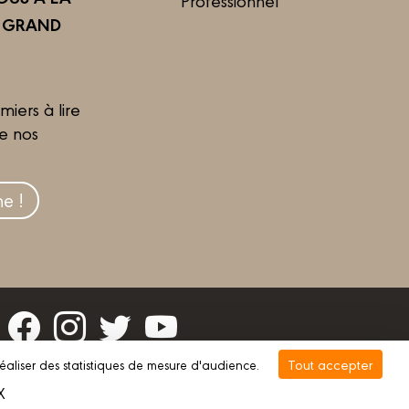
R GRAND
miers à lire
de nos
e !
Tout accepter
réaliser des statistiques de mesure d'audience.
vée
Gestion des cookies
X
Masquer le bandeau des cookies