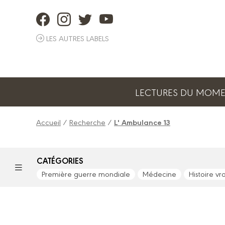
Panneau de gestion des cookies
LES AUTRES LABELS
LECTURES DU MOM
Accueil
/
Recherche
/
L' Ambulance 13
CATÉGORIES
Première guerre mondiale
Médecine
Histoire vr