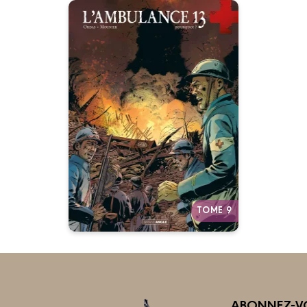
L'Ambulance 13 -
cycle 5 (histoire
complète)
26/09/2018
Date de parution :
L’ultime tome de la saga.
Autres tomes
TOME 9
ABONNEZ-VO