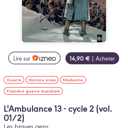
14,90 €
Lire sur
| Acheter
Guerre
Histoire vraie
Médecine
Première guerre mondiale
L'Ambulance 13 - cycle 2 (vol.
01/2)
Les braves gens