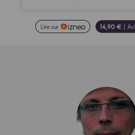
14,90 €
Lire sur
| Ac