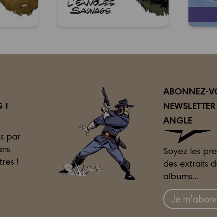
ABONNEZ-VO
 !
NEWSLETTE
ANGLE
s par
ans
Soyez les pre
tres !
des extraits 
albums...
Je m'abonn