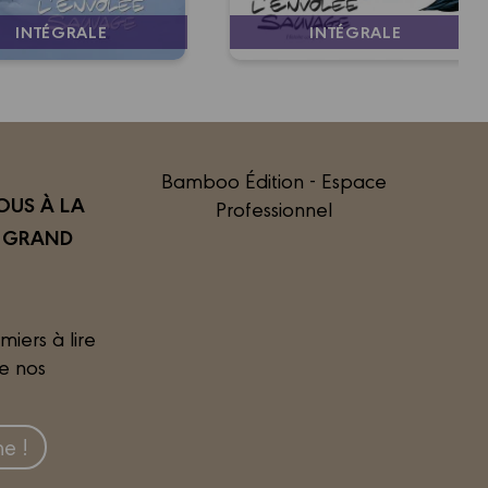
INTÉGRALE
INTÉGRALE
Bamboo Édition - Espace
US À LA
Professionnel
R GRAND
miers à lire
de nos
e !