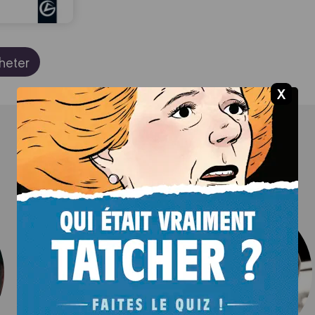
heter
Les auteurs
Scénariste :
Laurent GALANDON