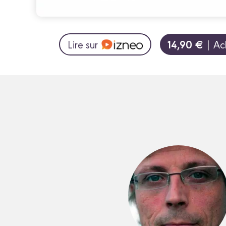
14,90 €
Lire sur
| Ac