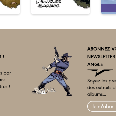
ABONNEZ-VO
 !
NEWSLETTE
ANGLE
s par
ans
Soyez les pre
tres !
des extraits 
albums...
Je m'abonn