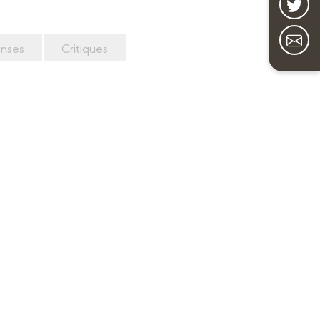
nses
Critiques