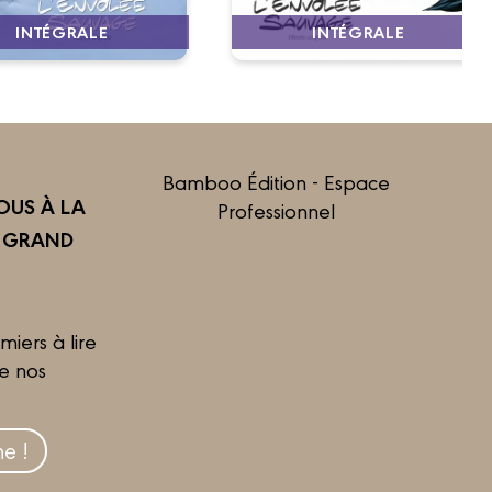
INTÉGRALE
INTÉGRALE
Bamboo Édition - Espace
US À LA
Professionnel
R GRAND
miers à lire
de nos
e !