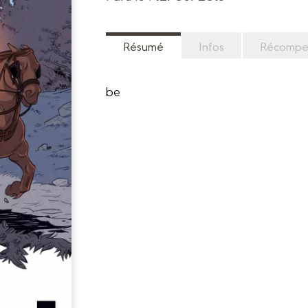
Résumé
Infos
Récompe
be