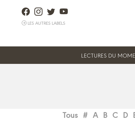
Panneau de gestion des cookies
LES AUTRES LABELS
LECTURES DU MOM
Tous
#
A
B
C
D