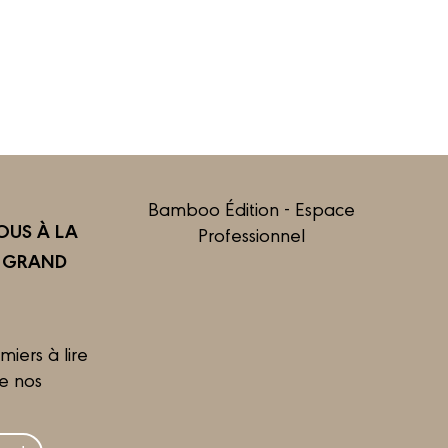
Bamboo Édition - Espace
US À LA
Professionnel
R GRAND
miers à lire
de nos