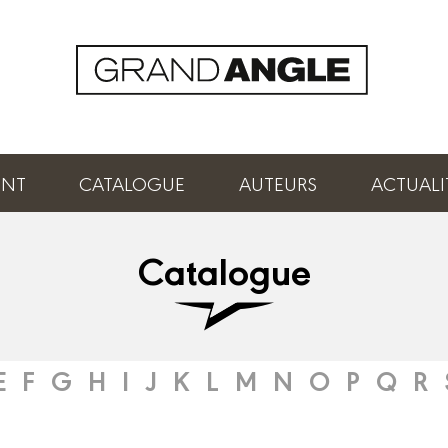
ENT
CATALOGUE
AUTEURS
ACTUALI
Catalogue
E
F
G
H
I
J
K
L
M
N
O
P
Q
R