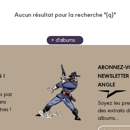
Aucun résultat pour la recherche "{q}"
+ d'albums
ABONNEZ-VO
 !
NEWSLETTE
ANGLE
s par
ans
Soyez les pre
tres !
des extraits 
albums...