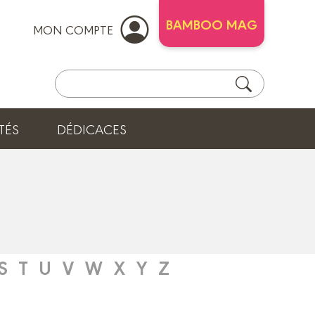
BAMBOO MAG
MON COMPTE
TÉS
DÉDICACES
S
T
U
V
W
X
Y
Z