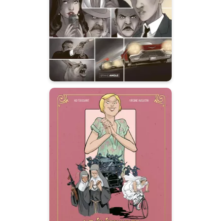
31/05/2023
Date de parution :
"Quand on n'a plus rien à
perdre, on peut prendre tous les
risques...”
40 éléphants
Vol. 03/3
06/02/2019
Date de parution :
Dans le Londres des années
1920, le crime est une affaire de
femmes.
Autres tomes