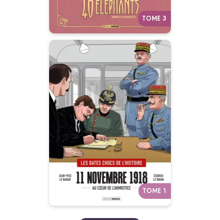
TOME 3
11 novembre 1918 -
histoire complète
02/09/2026
Date de parution :
Ils pensaient en finir pour
toujours avec la guerre...
Autres tomes
TOME 1