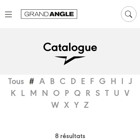
Panneau de gestion des cookies
Catalogue
Tous
#
A
B
C
D
E
F
G
H
I
J
K
L
M
N
O
P
Q
R
S
T
U
V
W
X
Y
Z
8 résultats