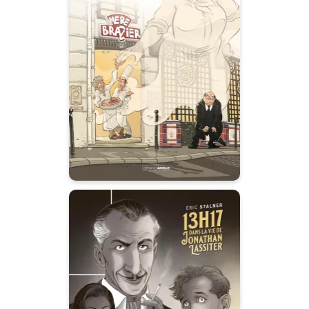
12 rue Royale ou
les sept défis
gourmands -
histoire complète
04/11/2015
Date de parution :
13 heures 17 dans
la vie de Jonathan
Lassiter - histoire
complète